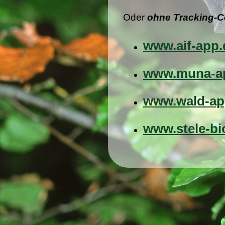
Oder
ohne Tracking-
www.aif-app.
www.muna-a
www.wald-ap
www.stele-bio